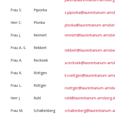
Frau S.
Pipiorka
s.pipiorka@laurentianum-arns
Herr C.
Plonka
plonka@laurentianum-arnsber
Frau J.
Rennert
rennert@laurentianum-arnsbe
Frau A.-S.
Rebbert
rebbert@laurentianum-arnsbe
Frau A.
Recksiek
a.recksiek@laurentianum-arns
Frau K.
Röttgen
k.roettgen@laurentianum-arns
Frau L.
Röttger
roettger@laurentianum-arnsb
Herr J.
Ruhl
ruhl@laurentianum-arnsberg.d
Frau M.
Schaltenberg
schaltenberg@laurentianum-a