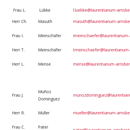
Frau L.
Lübke
l.luebke@laurentianum-arnsbe
Herr Ch.
Masuth
masuth@laurentianum-arnsbe
Frau I.
Meinschäfer
imeinschaefer@laurentianum-
Herr T.
Meinschäfer
tmeinschaefer@laurentianum-
Herr L.
Mense
mense@laurentianum-arnsber
Muñoz
Frau J.
munozdominguez@laurentian
Dominguez
Herr R.
Müller
mueller@laurentianum-arnsbe
Frau C.
Pater
pater@laurentianum-arnsberg