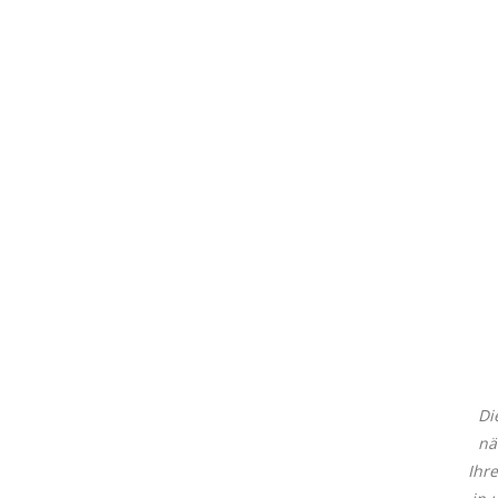
Di
nä
Ihr