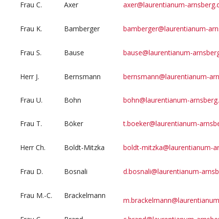
Frau C.
Axer
axer@laurentianum-arnsberg.
Frau K.
Bamberger
bamberger@laurentianum-arn
Frau S.
Bause
bause@laurentianum-arnsber
Herr J.
Bernsmann
bernsmann@laurentianum-arn
Frau U.
Bohn
bohn@laurentianum-arnsberg
Frau T.
Böker
t.boeker@laurentianum-arnsb
Herr Ch.
Boldt-Mitzka
boldt-mitzka@laurentianum-a
Frau D.
Bosnali
d.bosnali@laurentianum-arnsb
Frau M.-C.
Brackelmann
m.brackelmann@laurentianum