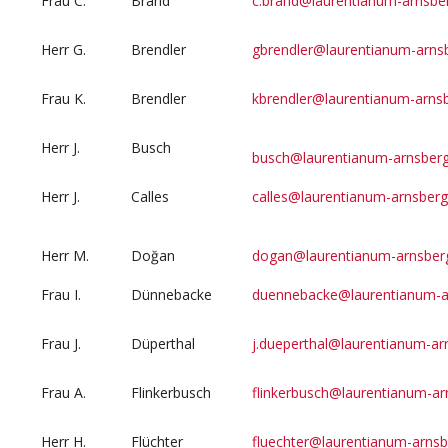
Frau C.
Brand
c.brand@laurentianum-arnsbe
Herr G.
Brendler
gbrendler@laurentianum-arns
Frau K.
Brendler
kbrendler@laurentianum-arns
Herr J.
Busch
busch@laurentianum-arnsberg
Herr J.
Calles
calles@laurentianum-arnsberg
Herr M.
Doğan
dogan@laurentianum-arnsber
Frau I.
Dünnebacke
duennebacke@laurentianum-a
Frau J.
Düperthal
j.dueperthal@laurentianum-ar
Frau A.
Flinkerbusch
flinkerbusch@laurentianum-ar
Herr H.
Flüchter
fluechter@laurentianum-arnsb