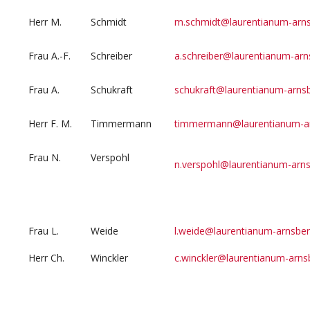
Herr M.
Schmidt
m.schmidt@laurentianum-arns
Frau A.-F.
Schreiber
a.schreiber@laurentianum-arn
Frau A.
Schukraft
schukraft@laurentianum-arns
Herr F. M.
Timmermann
timmermann@laurentianum-ar
Frau N.
Verspohl
n.verspohl@laurentianum-arns
Frau L.
Weide
l.weide@laurentianum-arnsber
Herr Ch.
Winckler
c.winckler@laurentianum-arns