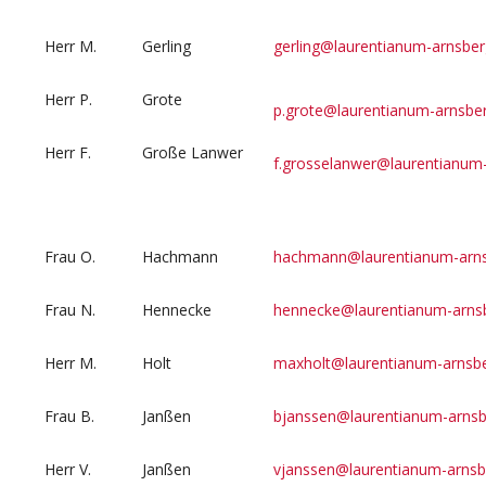
Herr M.
Gerling
gerling@laurentianum-arnsber
Herr P.
Grote
p.grote@laurentianum-arnsbe
Herr F.
Große Lanwer
f.grosselanwer@laurentianum
Frau O.
Hachmann
hachmann@laurentianum-arns
Frau N.
Hennecke
hennecke@laurentianum-arns
Herr M.
Holt
maxholt@laurentianum-arnsbe
Frau B.
Janßen
bjanssen@laurentianum-arnsb
Herr V.
Janßen
vjanssen@laurentianum-arnsb