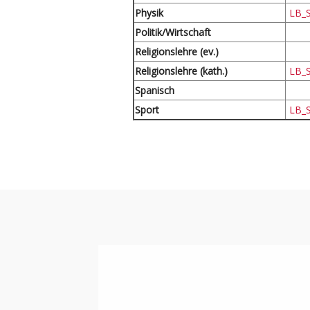
Physik
LB_S
Politik/Wirtschaft
Religionslehre (ev.)
Religionslehre (kath.)
LB_S
Spanisch
Sport
LB_S