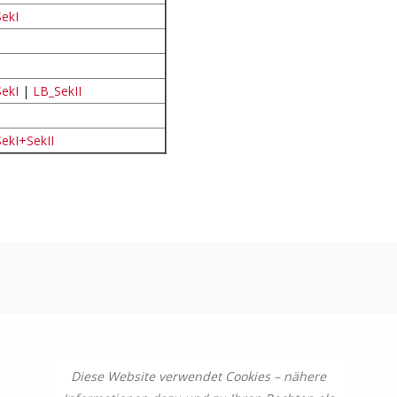
ekI
ekI
|
LB_SekII
ekI+SekII
Diese Website verwendet Cookies – nähere