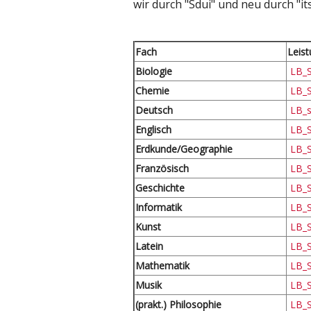
wir durch "Sdui" und neu durch "it
Fach
Leis
Biologie
LB_S
Chemie
LB_S
Deutsch
LB_sc
Englisch
LB_S
Erdkunde/Geographie
LB_S
Französisch
LB_
Geschichte
LB_S
Informatik
LB_S
Kunst
LB_S
Latein
LB_S
Mathematik
LB_S
Musik
LB_S
(prakt.) Philosophie
LB_S