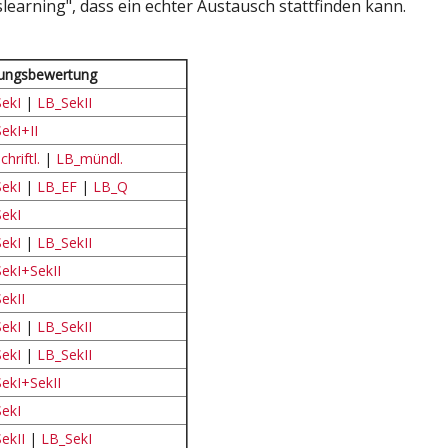
slearning", dass ein echter Austausch stattfinden kann.
tungsbewertung
ekI
|
LB_SekII
ekI+II
hriftl.
|
LB_mündl.
ekI
|
LB_EF
|
LB_Q
ekI
SekI
|
LB_SekII
ekI+SekII
ekII
ekI
|
LB_SekII
ekI
|
LB_SekII
ekI+SekII
ekI
ekII
|
LB_SekI